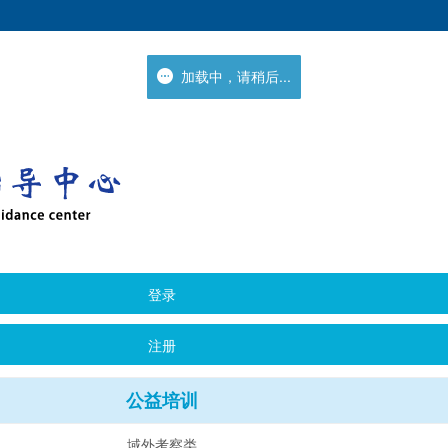
加载中，请稍后...
加载中，请稍后...
登录
注册
公益培训
域外考察类