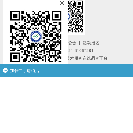
平台简介
丨
通知公告
丨
活动报名
联系电话：0431-81087391
版权所有：中小企业技术服务在线调查平台
指导单位：长春市工业和信息化局
加载中，请稍后...
加载中，请稍后...
更多课程，扫码关注！
指导单位：长春市工业和信息化局 长春市中小企业发展局
长春市中小企业发展局
主办单位：长春市中小企业人才创业指导中心
技术支持：
吉林省云贸科技发展有限公司
©2017 www.
cccyzdzx.com All rights reserved
吉ICP备17002495
号-1
吉公网备案 22010602000291号
声明：本网站为服务中小企业的公益性网站，因部分文章来源于网
络，如有侵权请来邮、来电告知，本站将立即改正。